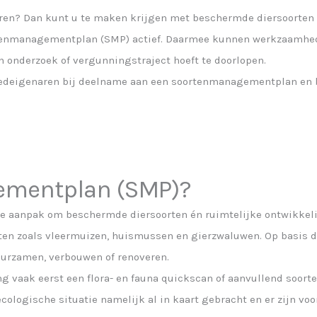
ren? Dan kunt u te maken krijgen met beschermde diersoorten 
rtenmanagementplan (SMP) actief. Daarmee kunnen werkzaamhed
ch onderzoek of vergunningstraject hoeft te doorlopen.
oedeigenaren bij deelname aan een soortenmanagementplan en be
ementplan (SMP)?
 aanpak om beschermde diersoorten én ruimtelijke ontwikkeli
orten zoals vleermuizen, huismussen en gierzwaluwen. Op basis
urzamen, verbouwen of renoveren.
vaak eerst een flora- en fauna quickscan of aanvullend soorten
cologische situatie namelijk al in kaart gebracht en er zijn v