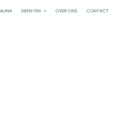
FAUNA
DIENSTEN
OVER ONS
CONTACT
(SMP)
an en begeleidt het volledige traject