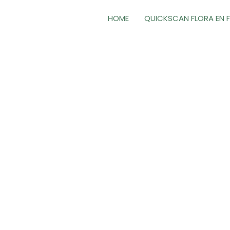
HOME
QUICKSCAN FLORA EN 
tenmanagementplan 
edrijven bij deelname aan een soortenmanagementpl
van advies tot aanvraag.